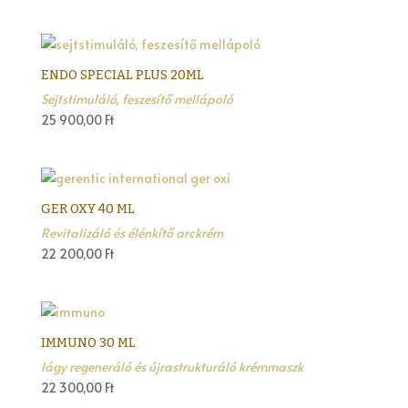
ENDO SPECIAL PLUS 20ML
Sejtstimuláló, feszesítő mellápoló
25 900,00
Ft
GER OXY 40 ML
Revitalizáló és élénkítő arckrém
22 200,00
Ft
IMMUNO 30 ML
lágy regeneráló és újrastrukturáló krémmaszk
22 300,00
Ft