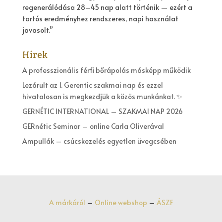
regenerálódása 28–45 nap alatt történik — ezért a
tartós eredményhez rendszeres, napi használat
javasolt.”
Hírek
A professzionális férfi bőrápolás másképp működik
Lezárult az 1. Gerentic szakmai nap és ezzel
hivatalosan is megkezdjük a közös munkánkat. ✨
GERNÉTIC INTERNATIONAL – SZAKMAI NAP 2026
GERnétic Seminar – online Carla Oliverával
Ampullák – csúcskezelés egyetlen üvegcsében
A márkáról
–
Online webshop
–
ÁSZF