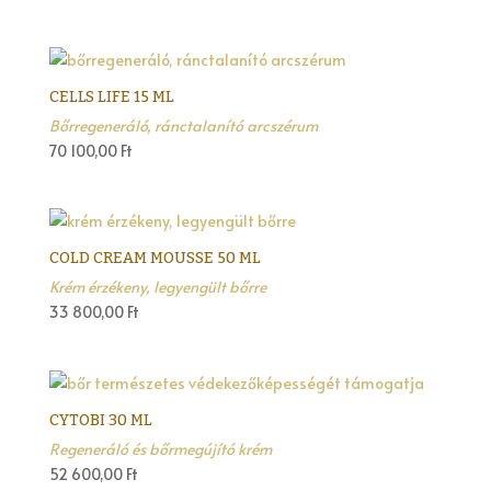
CELLS LIFE 15 ML
Bőrregeneráló, ránctalanító arcszérum
70 100,00
Ft
COLD CREAM MOUSSE 50 ML
Krém érzékeny, legyengült bőrre
33 800,00
Ft
CYTOBI 30 ML
Regeneráló és bőrmegújító krém
52 600,00
Ft