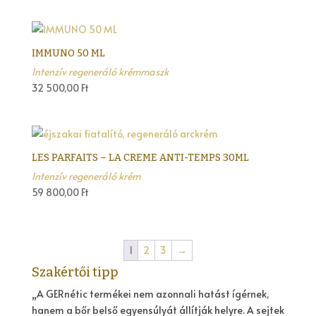
IMMUNO 50 ML
Intenzív regeneráló krémmaszk
32 500,00
Ft
LES PARFAITS – LA CREME ANTI-TEMPS 30ML
Intenzív regeneráló krém
59 800,00
Ft
1
2
3
→
Szakértői tipp
„A GERnétic termékei nem azonnali hatást ígérnek,
hanem a bőr belső egyensúlyát állítják helyre. A sejtek