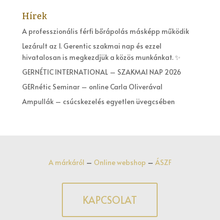
Hírek
A professzionális férfi bőrápolás másképp működik
Lezárult az 1. Gerentic szakmai nap és ezzel
hivatalosan is megkezdjük a közös munkánkat. ✨
GERNÉTIC INTERNATIONAL – SZAKMAI NAP 2026
GERnétic Seminar – online Carla Oliverával
Ampullák – csúcskezelés egyetlen üvegcsében
A márkáról
–
Online webshop
–
ÁSZF
KAPCSOLAT