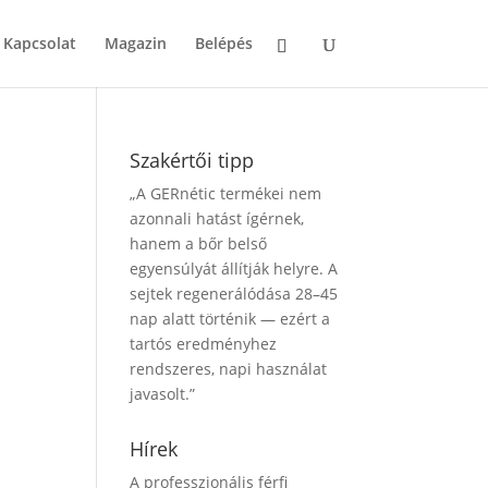
Kapcsolat
Magazin
Belépés
Szakértői tipp
„A GERnétic termékei nem
azonnali hatást ígérnek,
hanem a bőr belső
egyensúlyát állítják helyre. A
sejtek regenerálódása 28–45
nap alatt történik — ezért a
tartós eredményhez
rendszeres, napi használat
javasolt.”
Hírek
A professzionális férfi