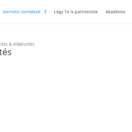
Gernetic termékek
Légy Te is partnerünk
Akadémia
títás & előkészítés
ítés