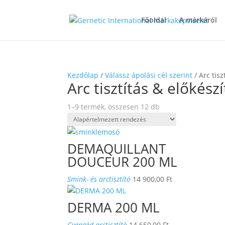
Főoldal
A márkáról
Kezdőlap
/
Válassz ápolási cél szerint
/ Arc tisz
Arc tisztítás & előkész
1–9 termék, összesen 12 db
DEMAQUILLANT
DOUCEUR 200 ML
Smink- és arctisztító
14 900,00
Ft
DERMA 200 ML
Gyengéd arctisztító
14 650,00
Ft