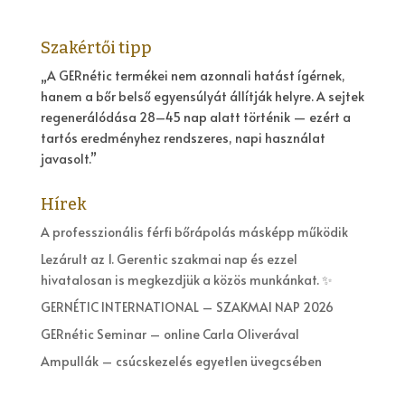
Szakértői tipp
„A GERnétic termékei nem azonnali hatást ígérnek,
hanem a bőr belső egyensúlyát állítják helyre. A sejtek
regenerálódása 28–45 nap alatt történik — ezért a
tartós eredményhez rendszeres, napi használat
javasolt.”
Hírek
A professzionális férfi bőrápolás másképp működik
Lezárult az 1. Gerentic szakmai nap és ezzel
hivatalosan is megkezdjük a közös munkánkat. ✨
GERNÉTIC INTERNATIONAL – SZAKMAI NAP 2026
GERnétic Seminar – online Carla Oliverával
Ampullák – csúcskezelés egyetlen üvegcsében