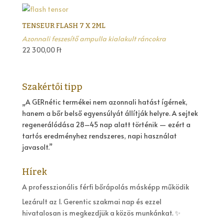
TENSEUR FLASH 7 X 2ML
Azonnali feszesítő ampulla kialakult ráncokra
22 300,00
Ft
Szakértői tipp
„A GERnétic termékei nem azonnali hatást ígérnek,
hanem a bőr belső egyensúlyát állítják helyre. A sejtek
regenerálódása 28–45 nap alatt történik — ezért a
tartós eredményhez rendszeres, napi használat
javasolt.”
Hírek
A professzionális férfi bőrápolás másképp működik
Lezárult az 1. Gerentic szakmai nap és ezzel
hivatalosan is megkezdjük a közös munkánkat. ✨