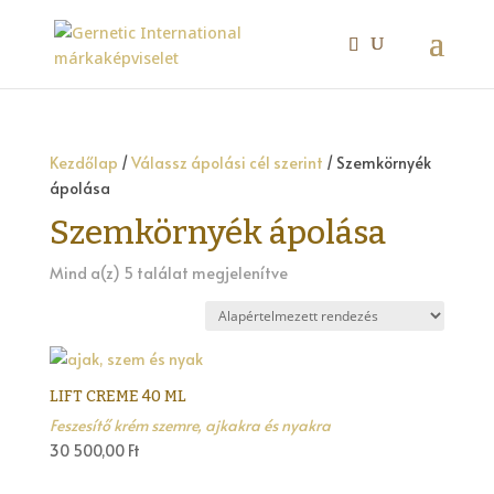
Kezdőlap
/
Válassz ápolási cél szerint
/ Szemkörnyék
ápolása
Szemkörnyék ápolása
Mind a(z) 5 találat megjelenítve
LIFT CREME 40 ML
Feszesítő krém szemre, ajkakra és nyakra
30 500,00
Ft