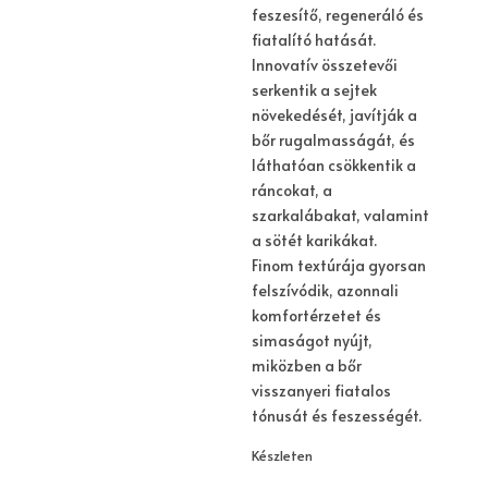
feszesítő, regeneráló és
fiatalító hatását.
Innovatív összetevői
serkentik a sejtek
növekedését, javítják a
bőr rugalmasságát, és
láthatóan csökkentik a
ráncokat, a
szarkalábakat, valamint
a sötét karikákat.
Finom textúrája gyorsan
felszívódik, azonnali
komfortérzetet és
simaságot nyújt,
miközben a bőr
visszanyeri fiatalos
tónusát és feszességét.
Készleten