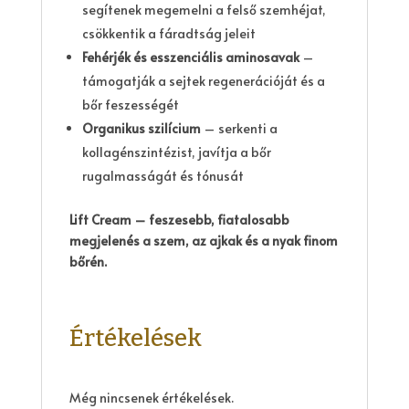
segítenek megemelni a felső szemhéjat,
csökkentik a fáradtság jeleit
Fehérjék és esszenciális aminosavak
–
támogatják a sejtek regenerációját és a
bőr feszességét
Organikus szilícium
– serkenti a
kollagénszintézist, javítja a bőr
rugalmasságát és tónusát
Lift Cream – feszesebb, fiatalosabb
megjelenés a szem, az ajkak és a nyak finom
bőrén.
Értékelések
Még nincsenek értékelések.