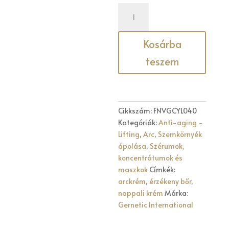
LIFT
CREME
40
Kosárba
ML
mennyiség
teszem
Cikkszám:
FNVGCYL040
Kategóriák:
Anti-aging -
Lifting
,
Arc
,
Szemkörnyék
ápolása
,
Szérumok,
koncentrátumok és
maszkok
Címkék:
arckrém
,
érzékeny bőr
,
nappali krém
Márka:
Gernetic International