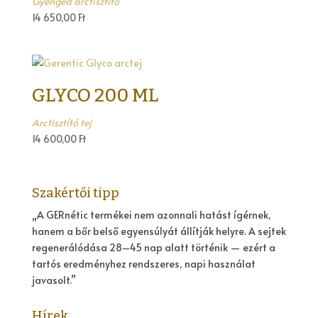
Gyengéd arctisztító
14 650,00
Ft
GLYCO 200 ML
Arctisztító tej
14 600,00
Ft
Szakértői tipp
„A GERnétic termékei nem azonnali hatást ígérnek,
hanem a bőr belső egyensúlyát állítják helyre. A sejtek
regenerálódása 28–45 nap alatt történik — ezért a
tartós eredményhez rendszeres, napi használat
javasolt.”
Hírek