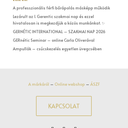
A professzionális férfi bőrápolás másképp működik
Lezárult az 1. Gerentic szakmai nap és ezzel
hivatalosan is megkezdjük a közös munkánkat. ✨
GERNÉTIC INTERNATIONAL – SZAKMAI NAP 2026
GERnétic Seminar – online Carla Oliverával
Ampullák – csúcskezelés egyetlen üvegcsében
A márkáról
–
Online webshop
–
ÁSZF
KAPCSOLAT