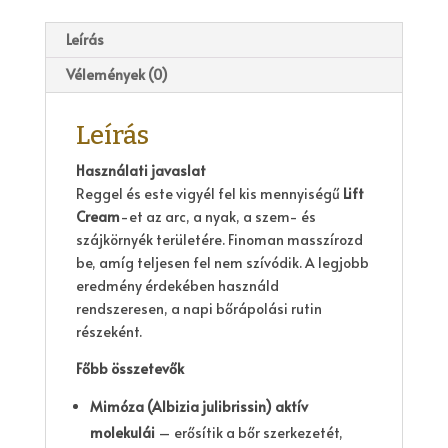
Leírás
Vélemények (0)
Leírás
Használati javaslat
Reggel és este vigyél fel kis mennyiségű
Lift
Cream
-et az arc, a nyak, a szem- és
szájkörnyék területére. Finoman masszírozd
be, amíg teljesen fel nem szívódik. A legjobb
eredmény érdekében használd
rendszeresen, a napi bőrápolási rutin
részeként.
Főbb összetevők
Mimóza (Albizia julibrissin) aktív
molekulái
– erősítik a bőr szerkezetét,