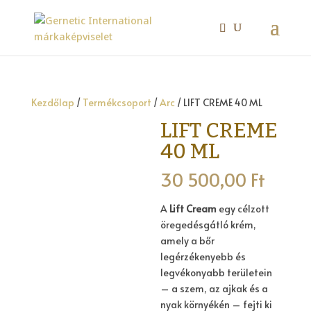
Kezdőlap
/
Termékcsoport
/
Arc
/ LIFT CREME 40 ML
LIFT CREME
40 ML
30 500,00
Ft
A
Lift Cream
egy célzott
öregedésgátló krém,
amely a bőr
legérzékenyebb és
legvékonyabb területein
– a szem, az ajkak és a
nyak környékén – fejti ki