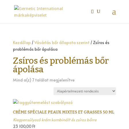
Kezdőlap
/
Vásárlás bőr állapota szerint
/ Zsíros és
problémás bőr ápolása
Zsíros és problémás bőr
ápolása
Mind a(z) 7 találat megjelenítve
CRÈME SPÉCIALE PEAUX MIXTES ET GRASSES 50 ML
Kiegyensúlyozó krém kombinált és zsíros bőrre
23 100,00
Ft