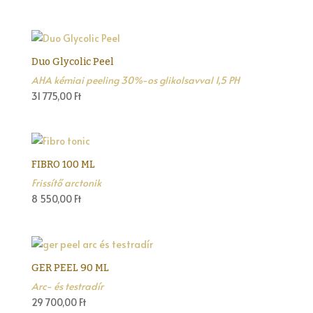
Duo Glycolic Peel
AHA kémiai peeling 30%-os glikolsavval 1,5 PH
31 775,00
Ft
FIBRO 100 ML
Frissítő arctonik
8 550,00
Ft
GER PEEL 90 ML
Arc- és testradír
29 700,00
Ft