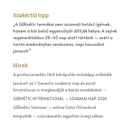
Szakértői tipp
„A GERnétic termékei nem azonnali hatást ígérnek,
hanem a bőr belső egyensúlyát állítják helyre. A sejtek
regenerálódása 28–45 nap alatt történik — ezért a
tartós eredményhez rendszeres, napi használat
javasolt.”
Hírek
A professzionális férfi bőrápolás másképp működik
Lezárult az 1. Gerentic szakmai nap és ezzel
hivatalosan is megkezdjük a közös munkánkat. ✨
GERNÉTIC INTERNATIONAL – SZAKMAI NAP 2026
GERnétic Seminar – online Carla Oliverával
Ampullák – csúcskezelés egyetlen üvegcsében