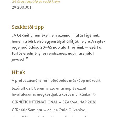
24 órás tápláló és védő krém
29 200,00
Ft
Szakértői tipp
„A GERnétic termékei nem azonnali hatást ígérnek,
hanem a bőr belső egyensúlyát állítják helyre. A sejtek
regenerálódása 28–45 nap alatt történik — ezért a
tartós eredményhez rendszeres, napi használat
javasolt.”
Hírek
A professzionális férfi bőrápolás másképp működik
Lezárult az 1. Gerentic szakmai nap és ezzel
hivatalosan is megkezdjük a közös munkánkat. ✨
GERNÉTIC INTERNATIONAL – SZAKMAI NAP 2026
GERnétic Seminar – online Carla Oliverával