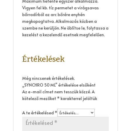
Maximum hetente egyszer alkalmazza.
Vigyen fel kb. tíz permetet a virágsavas
bőrradírból az arc bőrére enyhén
megkopogtatva. Alkalmazás közben a
szembe ne kerüljön. Ne öblítse le, folytassa a
kezelést a kezelendő esetnek megfelelően.
Értékelések
Még nincsenek értékelések.
„SYNCHRO 50 ML” értékelése elsőként
Az e-mail címet nem tesszük közzé.
A
kötelező mezőket
*
karakterrel jelöltük
A te értékelésed
*