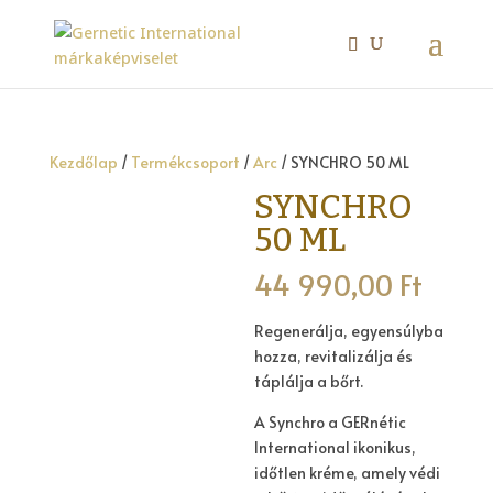
Kezdőlap
/
Termékcsoport
/
Arc
/ SYNCHRO 50 ML
SYNCHRO
50 ML
44 990,00
Ft
Regenerálja, egyensúlyba
hozza, revitalizálja és
táplálja a bőrt.
A Synchro a GERnétic
International ikonikus,
időtlen kréme, amely védi