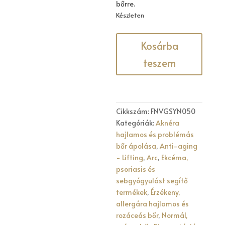
bőrre.
Készleten
SYNCHRO
Kosárba
50
teszem
ML
mennyiség
Cikkszám:
FNVGSYN050
Kategóriák:
Aknéra
hajlamos és problémás
bőr ápolása
,
Anti-aging
- Lifting
,
Arc
,
Ekcéma,
psoriasis és
sebgyógyulást segítő
termékek
,
Érzékeny,
allergára hajlamos és
rozáceás bőr
,
Normál,