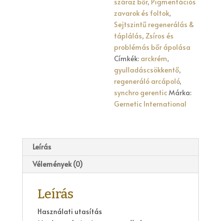
száraz bőr
,
Pigmentációs
zavarok és foltok
,
Sejtszintű regenerálás &
táplálás
,
Zsíros és
problémás bőr ápolása
Címkék:
arckrém
,
gyulladáscsökkentő
,
regeneráló arcápoló
,
synchro gerentic
Márka:
Gernetic International
Leírás
Vélemények (0)
Leírás
Használati utasítás