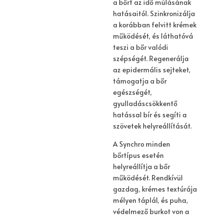
a bőrt az idő múlásának
hatásaitól. Szinkronizálja
a korábban felvitt krémek
működését, és láthatóvá
teszi a bőr valódi
szépségét. Regenerálja
az epidermális sejteket,
támogatja a bőr
egészségét,
gyulladáscsökkentő
hatással bír és segíti a
szövetek helyreállítását.
A Synchro minden
bőrtípus esetén
helyreállítja a bőr
működését. Rendkívül
gazdag, krémes textúrája
mélyen táplál, és puha,
védelmező burkot von a