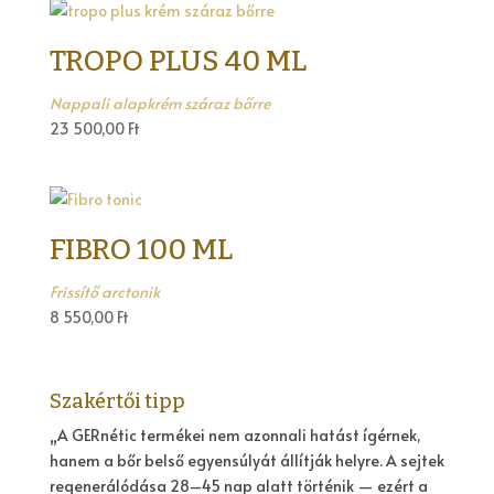
TROPO PLUS 40 ML
Nappali alapkrém száraz bőrre
23 500,00
Ft
FIBRO 100 ML
Frissítő arctonik
8 550,00
Ft
Szakértői tipp
„A GERnétic termékei nem azonnali hatást ígérnek,
hanem a bőr belső egyensúlyát állítják helyre. A sejtek
regenerálódása 28–45 nap alatt történik — ezért a