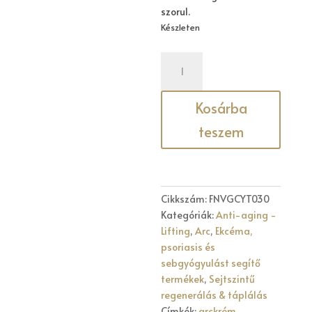
szorul.
Készleten
CYTOBI
30
ML
Kosárba
mennyiség
teszem
Cikkszám:
FNVGCYT030
Kategóriák:
Anti-aging -
Lifting
,
Arc
,
Ekcéma,
psoriasis és
sebgyógyulást segítő
termékek
,
Sejtszintű
regenerálás & táplálás
Címkék:
arckrém
,