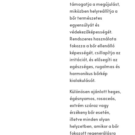
támogatja a megújulást,
miközben helyreállítja a
bőr természetes
egyensúlyát és
védekezőképességét.
Rendszeres használata
fokozza a bőr ellenálló
képességét, csillapítja az
irritációt, és elősegíti az
egészséges, rugalmas és
harmonikus bőrkép
kialakulását.
Különösen ajánlott heges,
égésnyomos, rosaceás,
extrém száraz vagy
érzékeny bőr esetén,
illetve minden olyan
helyzetben, amikor a bőr
fokozott regenerálásra