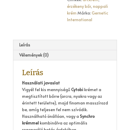
érzékeny bőr
,
nappali
krém
Márka:
Gernetic
International
Leírás
Vélemények (0)
Leírás
Használati javaslat
Vigyél fel kis mennyiségű
Cytobi
krémet a
megtisztított bőrre (arcra, nyakra vagy az
érintett területre), majd finoman masszírozd
be, amíg teljesen fel nem szívódik.
Használható önállóan, vagy a
Synchro
krémmel
kombinálva az optimális
regeneráló hatás érdekében.