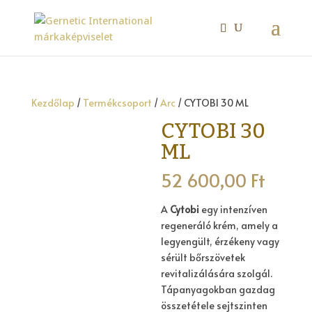
Kezdőlap
/
Termékcsoport
/
Arc
/ CYTOBI 30 ML
CYTOBI 30
ML
52 600,00
Ft
A
Cytobi
egy intenzíven
regeneráló krém, amely a
legyengült, érzékeny vagy
sérült bőrszövetek
revitalizálására szolgál.
Tápanyagokban gazdag
összetétele sejtszinten