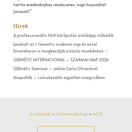
tartós eredményhez rendszeres, napi használat
javasolt.”
Hírek
A professzionális férfi bőrápolás másképp működik
Lezárult az 1. Gerentic szakmai nap és ezzel
hivatalosan is megkezdjük a közös munkánkat. ✨
GERNÉTIC INTERNATIONAL – SZAKMAI NAP 2026
GERnétic Seminar – online Carla Oliverával
Ampullák – csúcskezelés egyetlen üvegcsében
A márkáról
–
Online webshop
–
ÁSZF