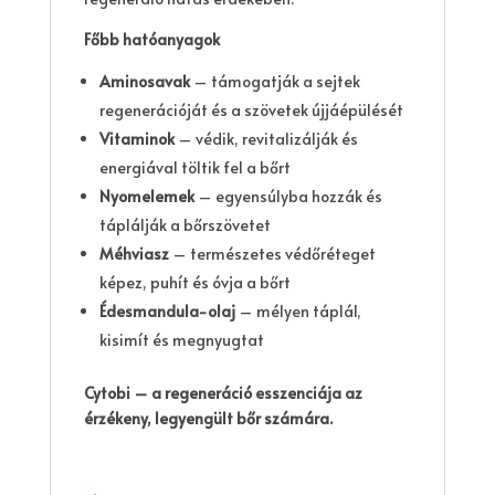
Főbb hatóanyagok
Aminosavak
– támogatják a sejtek
regenerációját és a szövetek újjáépülését
Vitaminok
– védik, revitalizálják és
energiával töltik fel a bőrt
Nyomelemek
– egyensúlyba hozzák és
táplálják a bőrszövetet
Méhviasz
– természetes védőréteget
képez, puhít és óvja a bőrt
Édesmandula-olaj
– mélyen táplál,
kisimít és megnyugtat
Cytobi – a regeneráció esszenciája az
érzékeny, legyengült bőr számára.