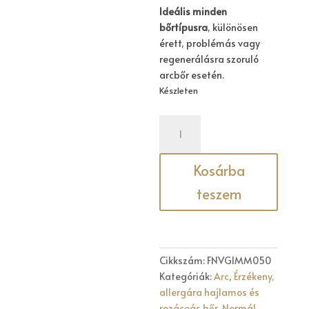
Ideális minden
bőrtípusra
, különösen
érett, problémás vagy
regenerálásra szoruló
arcbőr esetén.
Készleten
IMMUNO
50
ML
Kosárba
mennyiség
teszem
Cikkszám:
FNVGIMM050
Kategóriák:
Arc
,
Érzékeny,
allergára hajlamos és
rozáceás bőr
,
Normál,