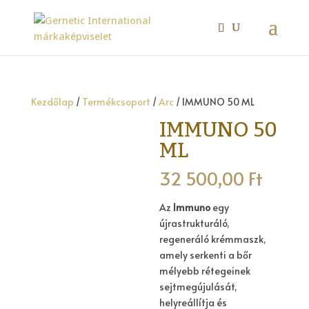
Kezdőlap
/
Termékcsoport
/
Arc
/ IMMUNO 50 ML
IMMUNO 50
ML
32 500,00
Ft
Az
Immuno
egy
újrastrukturáló,
regeneráló krémmaszk,
amely serkenti a bőr
mélyebb rétegeinek
sejtmegújulását,
helyreállítja és