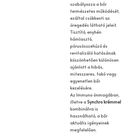
szabályozza a bőr
természetes működését,
ezáltal csökkenti az
öregedés látható jeleit.
Tisztító, enyhén
hámlasztó,
pórusösszehúzó és
revitalizáló hatásának
köszönhetően különösen
ajánlott a hibás,
mitesszeres, fakó vagy
egyenetlen bőr
kezelésére.
Az Immuno önmagában,
illetve a
Synchro krémmel
kombinálva is
használható, a bőr
aktuális igényeinek
megfelelően.