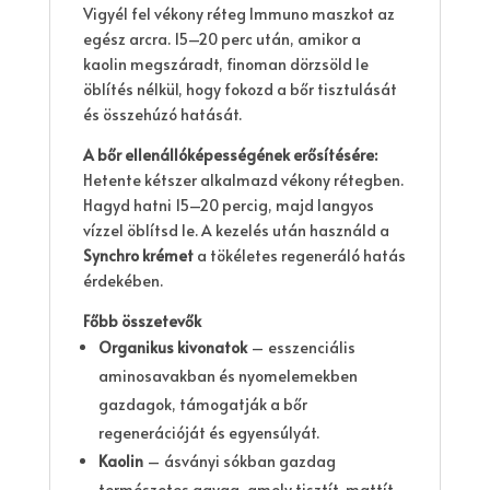
Vigyél fel vékony réteg Immuno maszkot az
egész arcra. 15–20 perc után, amikor a
kaolin megszáradt, finoman dörzsöld le
öblítés nélkül, hogy fokozd a bőr tisztulását
és összehúzó hatását.
A bőr ellenállóképességének erősítésére:
Hetente kétszer alkalmazd vékony rétegben.
Hagyd hatni 15–20 percig, majd langyos
vízzel öblítsd le. A kezelés után használd a
Synchro krémet
a tökéletes regeneráló hatás
érdekében.
Főbb összetevők
Organikus kivonatok
– esszenciális
aminosavakban és nyomelemekben
gazdagok, támogatják a bőr
regenerációját és egyensúlyát.
Kaolin
– ásványi sókban gazdag
természetes agyag, amely tisztít, mattít