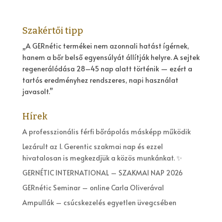
Szakértői tipp
„A GERnétic termékei nem azonnali hatást ígérnek,
hanem a bőr belső egyensúlyát állítják helyre. A sejtek
regenerálódása 28–45 nap alatt történik — ezért a
tartós eredményhez rendszeres, napi használat
javasolt.”
Hírek
A professzionális férfi bőrápolás másképp működik
Lezárult az 1. Gerentic szakmai nap és ezzel
hivatalosan is megkezdjük a közös munkánkat. ✨
GERNÉTIC INTERNATIONAL – SZAKMAI NAP 2026
GERnétic Seminar – online Carla Oliverával
Ampullák – csúcskezelés egyetlen üvegcsében