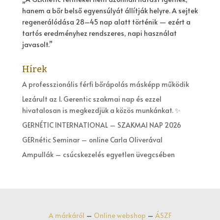
hanem a bőr belső egyensúlyát állítják helyre. A sejtek
regenerálódása 28–45 nap alatt történik — ezért a
tartós eredményhez rendszeres, napi használat
javasolt.”
Hírek
A professzionális férfi bőrápolás másképp működik
Lezárult az 1. Gerentic szakmai nap és ezzel
hivatalosan is megkezdjük a közös munkánkat. ✨
GERNÉTIC INTERNATIONAL – SZAKMAI NAP 2026
GERnétic Seminar – online Carla Oliverával
Ampullák – csúcskezelés egyetlen üvegcsében
A márkáról
–
Online webshop
–
ÁSZF