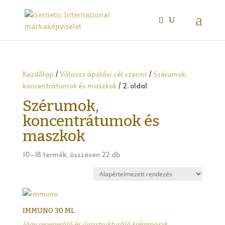
Kezdőlap
/
Válassz ápolási cél szerint
/
Szérumok,
koncentrátumok és maszkok
/ 2. oldal
Szérumok,
koncentrátumok és
maszkok
10–18 termék, összesen 22 db
IMMUNO 30 ML
lágy regeneráló és újrastrukturáló krémmaszk