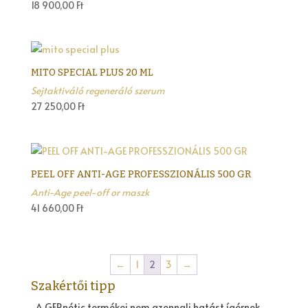
18 900,00
Ft
MITO SPECIAL PLUS 20 ML
Sejtaktiváló regeneráló szerum
27 250,00
Ft
PEEL OFF ANTI-AGE PROFESSZIONÁLIS 500 GR
Anti-Age peel-off or maszk
41 660,00
Ft
←
1
2
3
→
Szakértői tipp
„A GERnétic termékei nem azonnali hatást ígérnek,