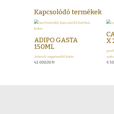
Kapcsolódó termékek
CA
ADIPO GASTA
X 
150ML
prof
Intenzív regeneráló krém
szér
42 000,00
Ft
11 5