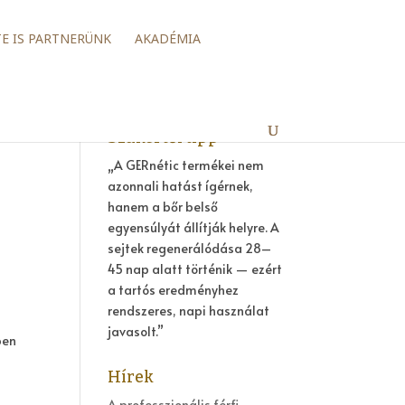
TE IS PARTNERÜNK
AKADÉMIA
Szakértői tipp
„A GERnétic termékei nem
azonnali hatást ígérnek,
hanem a bőr belső
egyensúlyát állítják helyre. A
sejtek regenerálódása 28–
45 nap alatt történik — ezért
a tartós eredményhez
rendszeres, napi használat
javasolt.”
ben
Hírek
A professzionális férfi