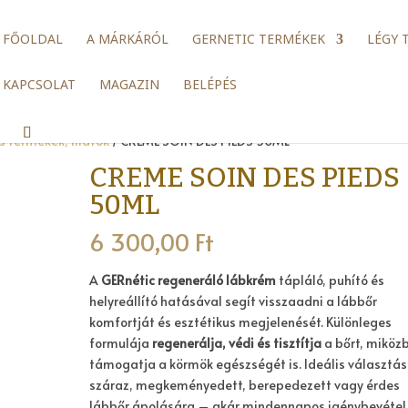
FŐOLDAL
A MÁRKÁRÓL
GERNETIC TERMÉKEK
LÉGY 
KAPCSOLAT
MAGAZIN
BELÉPÉS
s termékek, illatok
/ CREME SOIN DES PIEDS 50ML
CREME SOIN DES PIEDS
50ML
6 300,00
Ft
A
GERnétic regeneráló lábkrém
tápláló, puhító és
helyreállító hatásával segít visszaadni a lábbőr
komfortját és esztétikus megjelenését. Különleges
formulája
regenerálja, védi és tisztítja
a bőrt, miköz
támogatja a körmök egészségét is. Ideális választás
száraz, megkeményedett, berepedezett vagy érdes
lábbőr ápolására – akár mindennapos igénybevétel