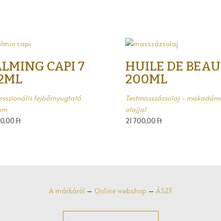
LMING CAPI 7
HUILE DE BEAU
2ML
200ML
esszionális fejbőrnyugtató
Testmasszázsolaj - makadám
um
olajjal
00,00
Ft
21 700,00
Ft
A márkáról
–
Online webshop
–
ÁSZF