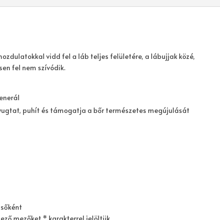
dulatokkal vidd fel a láb teljes felületére, a lábujjak közé,
sen fel nem szívódik.
generál
ugtat, puhít és támogatja a bőr természetes megújulását
lsőként
lező mezőket
*
karakterrel jelöltük