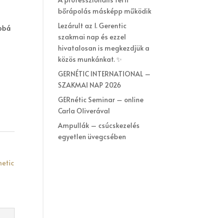
bőrápolás másképp működik
Lezárult az 1. Gerentic
abbá
szakmai nap és ezzel
hivatalosan is megkezdjük a
közös munkánkat. ✨
GERNÉTIC INTERNATIONAL –
SZAKMAI NAP 2026
GERnétic Seminar – online
Carla Oliverával
Ampullák – csúcskezelés
egyetlen üvegcsében
netic