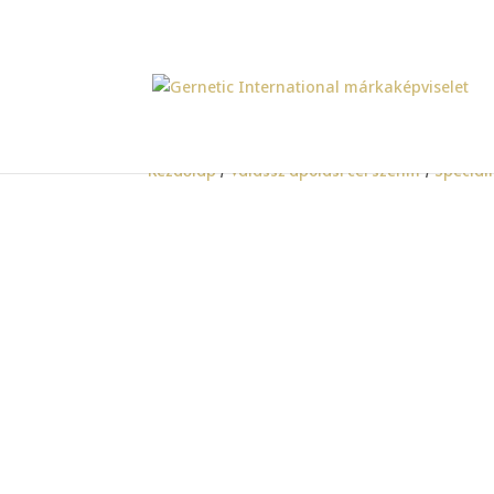
Kezdőlap
/
Válassz ápolási cél szerint
/
Speciáli