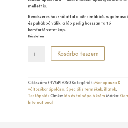
mellett is.
Rendszeres használattal a bőr simábbá, rugalmas
és puhábbá válik, a láb pedig hosszan tartó
komfortérzetet kap.
Készleten
CREME
Kosárba teszem
SOIN
DES
PIEDS
50ML
mennyiség
Cikkszám:
FNVGPIE050
Kategóriák:
Menopauza &
változókor ápolása
,
Speciális termékek, illatok
,
Testápolás
Címke:
láb és talpápoló krém
Márka:
Ger
International