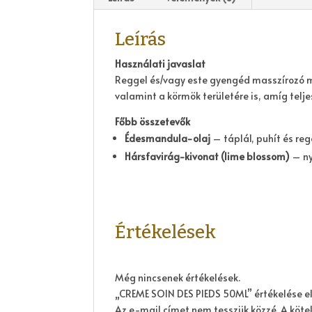
Leírás
Használati javaslat
Reggel és/vagy este gyengéd masszírozó moz
valamint a körmök területére is, amíg telje
Főbb összetevők
Édesmandula-olaj
– táplál, puhít és re
Hársfavirág-kivonat (lime blossom)
– ny
Értékelések
Még nincsenek értékelések.
„CREME SOIN DES PIEDS 50ML” értékelése e
Az e-mail címet nem tesszük közzé.
A köte