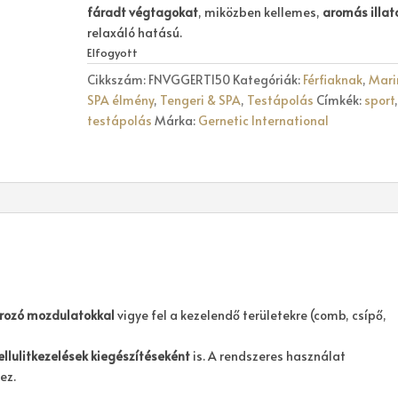
fáradt végtagokat
, miközben kellemes,
aromás illat
relaxáló hatású.
Elfogyott
Cikkszám:
FNVGGERT150
Kategóriák:
Férfiaknak
,
Mari
SPA élmény
,
Tengeri & SPA
,
Testápolás
Címkék:
sport
testápolás
Márka:
Gernetic International
írozó mozdulatokkal
vigye fel a kezelendő területekre (comb, csípő,
ellulitkezelések kiegészítéseként
is. A rendszeres használat
ez.