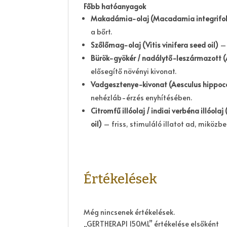
Főbb hatóanyagok
Makadámia-olaj (Macadamia integrifoli
a bőrt.
Szőlőmag-olaj (Vitis vinifera seed oil)
– 
Bürök-gyökér / nadálytő-leszármazott (
elősegítő növényi kivonat.
Vadgesztenye-kivonat (Aesculus hippoc
nehézláb-érzés enyhítésében.
Citromfű illóolaj / indiai verbéna illóol
oil)
– friss, stimuláló illatot ad, miközben
Értékelések
Még nincsenek értékelések.
„GERTHERAPI 150ML” értékelése elsőként