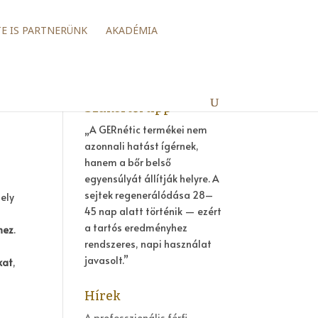
TE IS PARTNERÜNK
AKADÉMIA
Szakértői tipp
„A GERnétic termékei nem
azonnali hatást ígérnek,
hanem a bőr belső
egyensúlyát állítják helyre. A
sejtek regenerálódása 28–
ely
45 nap alatt történik — ezért
a tartós eredményhez
hez
.
rendszeres, napi használat
javasolt.”
kat
,
Hírek
A professzionális férfi