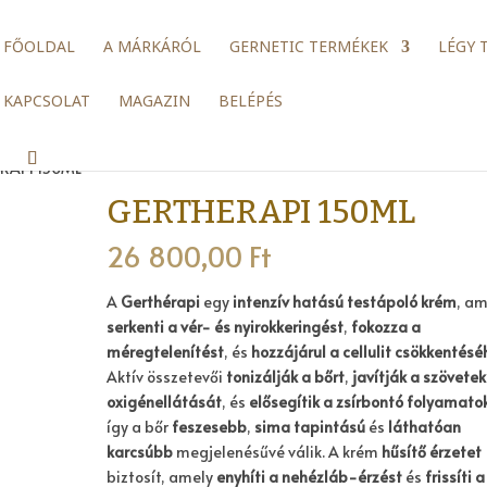
FŐOLDAL
A MÁRKÁRÓL
GERNETIC TERMÉKEK
LÉGY 
KAPCSOLAT
MAGAZIN
BELÉPÉS
RAPI 150ML
GERTHERAPI 150ML
26 800,00
Ft
A
Gerthérapi
egy
intenzív hatású testápoló krém
, am
serkenti a vér- és nyirokkeringést
,
fokozza a
méregtelenítést
, és
hozzájárul a cellulit csökkentésé
Aktív összetevői
tonizálják a bőrt
,
javítják a szövetek
oxigénellátását
, és
elősegítik a zsírbontó folyamato
így a bőr
feszesebb
,
sima tapintású
és
láthatóan
karcsúbb
megjelenésűvé válik. A krém
hűsítő érzetet
biztosít, amely
enyhíti a nehézláb-érzést
és
frissíti a