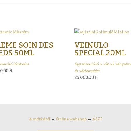
REME SOIN DES
VEINULO
EDS 50ML
SPECIAL 20ML
neráló lábkrém
Sejtstimuláló a lábak kényelm
00,00
Ft
és védelméért
25 000,00
Ft
A márkáról
–
Online webshop
–
ÁSZF