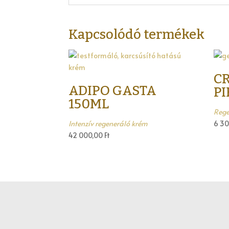
Kapcsolódó termékek
C
ADIPO GASTA
PI
150ML
Rege
Intenzív regeneráló krém
6 3
42 000,00
Ft