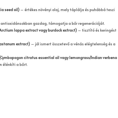
a seed oil)
– értékes növényi olaj, mely táplálja és puhábbá teszi
antioxidánsokban gazdag, támogatja a bőr regenerációját.
Arctium lappa extract vagy burdock extract)
– tisztító és keringést
astanum extract)
– jól ismert összetevő a vénás elégtelenség és a
aj (Cymbopogon citratus essential oil vagy lemongrass/Indian verbena
 élénkíti a bőrt.