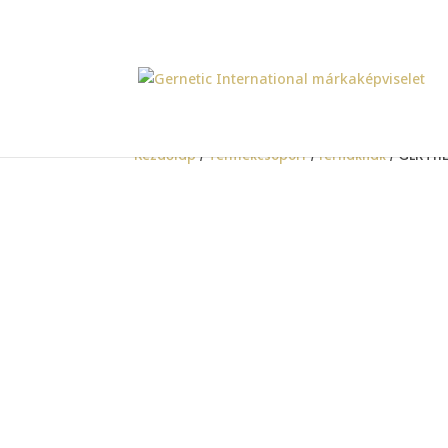
Kezdőlap
/
Termékcsoport
/
Férfiaknak
/ GERTHE