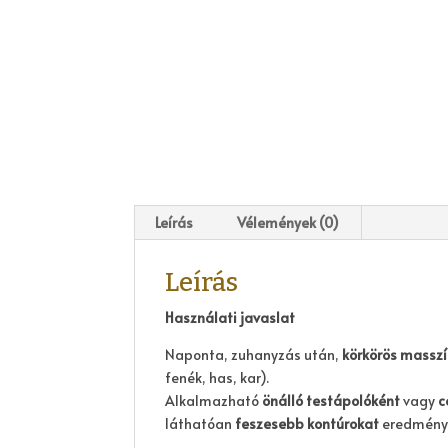
Leírás
Vélemények (0)
Leírás
Használati javaslat
Naponta, zuhanyzás után,
körkörös massz
fenék, has, kar).
Alkalmazható
önálló testápolóként
vagy
c
láthatóan
feszesebb kontúrokat
eredmény