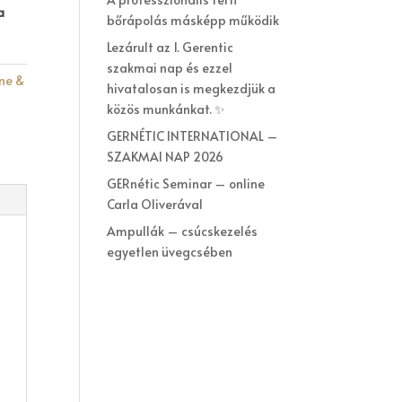
a
bőrápolás másképp működik
Lezárult az 1. Gerentic
szakmai nap és ezzel
ne &
hivatalosan is megkezdjük a
,
közös munkánkat. ✨
GERNÉTIC INTERNATIONAL –
SZAKMAI NAP 2026
GERnétic Seminar – online
Carla Oliverával
Ampullák – csúcskezelés
egyetlen üvegcsében