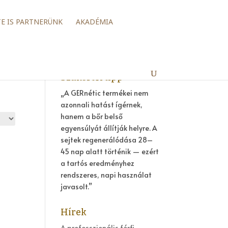
TE IS PARTNERÜNK
AKADÉMIA
Szakértői tipp
„A GERnétic termékei nem
azonnali hatást ígérnek,
hanem a bőr belső
egyensúlyát állítják helyre. A
sejtek regenerálódása 28–
45 nap alatt történik — ezért
a tartós eredményhez
rendszeres, napi használat
javasolt.”
Hírek
A professzionális férfi