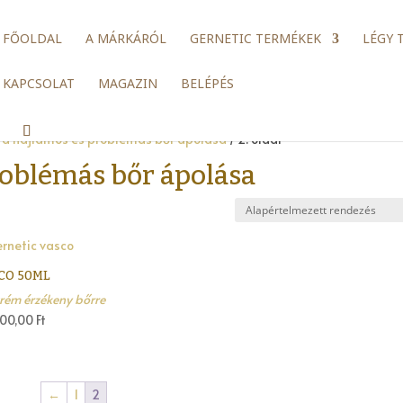
FŐOLDAL
A MÁRKÁRÓL
GERNETIC TERMÉKEK
LÉGY 
KAPCSOLAT
MAGAZIN
BELÉPÉS
ra hajlamos és problémás bőr ápolása
/ 2. oldal
roblémás bőr ápolása
CO 50ML
rém érzékeny bőrre
300,00
Ft
←
1
2