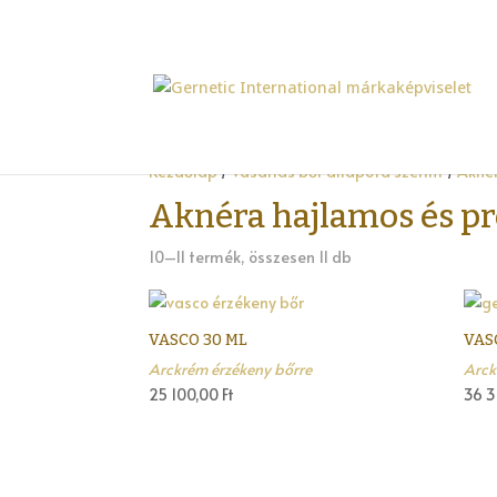
Kezdőlap
/
Vásárlás bőr állapota szerint
/
Akné
Aknéra hajlamos és p
10–11 termék, összesen 11 db
VASCO 30 ML
VAS
Arckrém érzékeny bőrre
Arck
25 100,00
Ft
36 